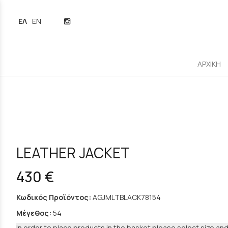
ΕΛΛΗΝΙΚΆ
ENGLISH
ΑΡΧΙΚΗ
LEATHER JACKET
430 €
Κωδικός Προϊόντος:
AGJMLTBLACK78154
Μέγεθος:
54
In order to place products in the basket please select size and 