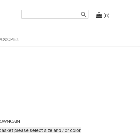
search
(0)
ΡΟΦΟΡΙΕΣ
ROWNCAIN
basket please select size and / or color.