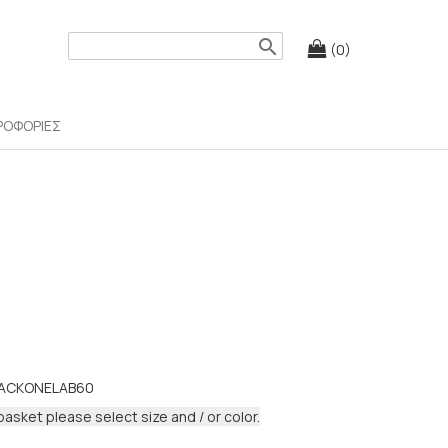
search
(0)
ΡΟΦΟΡΙΕΣ
ACKONELAB60
basket please select size and / or color.