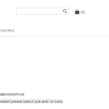
search
(0)
ΡΟΦΟΡΙΕΣ
ABBASANDRO48
basket please select size and / or color.