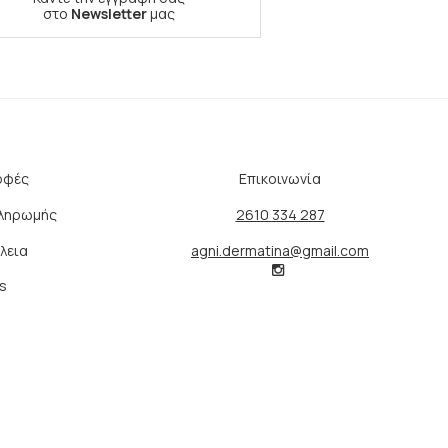
στο
Newsletter
μας
οφές
Επικοινωνία
Πληρωμής
2610 334 287
λεια
agni.dermatina@gmail.com
s