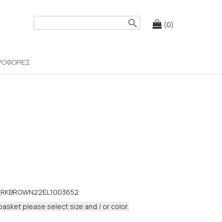
search
(0)
ΡΟΦΟΡΙΕΣ
RKBROWN22EL1003652
basket please select size and / or color.