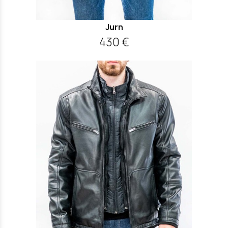
Jurn
430 €