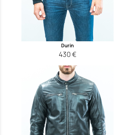
Durin
430 €