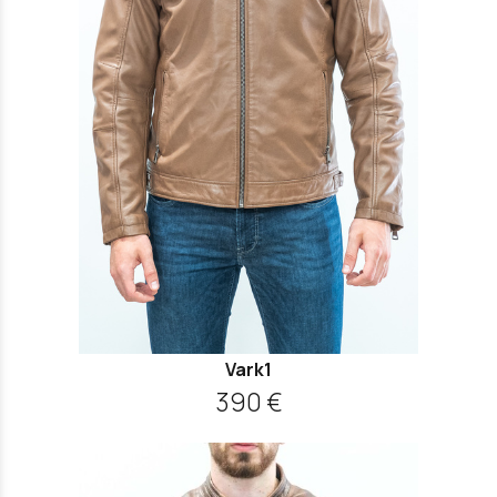
Vark1
390 €