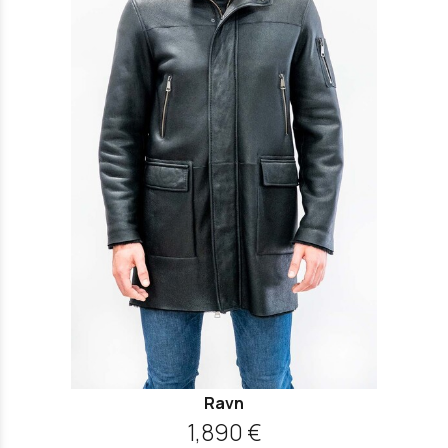
Ravn
1,890 €