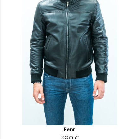
Fenr
390 €