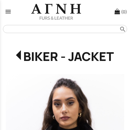
menu
(0)
search
BIKER - JACKET