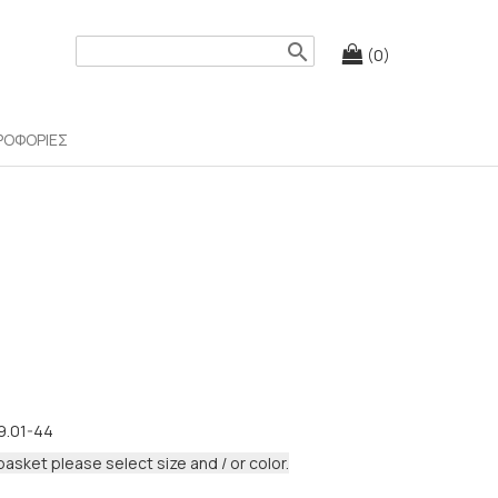
search
(0)
ΡΟΦΟΡΙΕΣ
9.01-44
basket please select size and / or color.