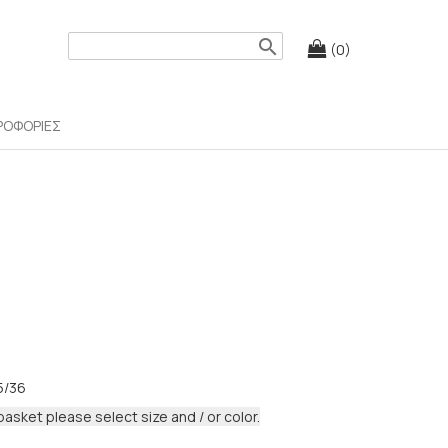
search
(0)
ΡΟΦΟΡΙΕΣ
5/36
basket please select size and / or color.