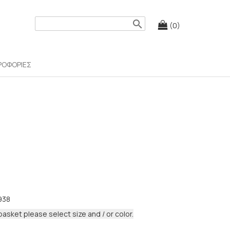
search
(0)
ΡΟΦΟΡΙΕΣ
938
basket please select size and / or color.