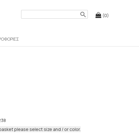
search
(0)
ΡΟΦΟΡΙΕΣ
238
basket please select size and / or color.