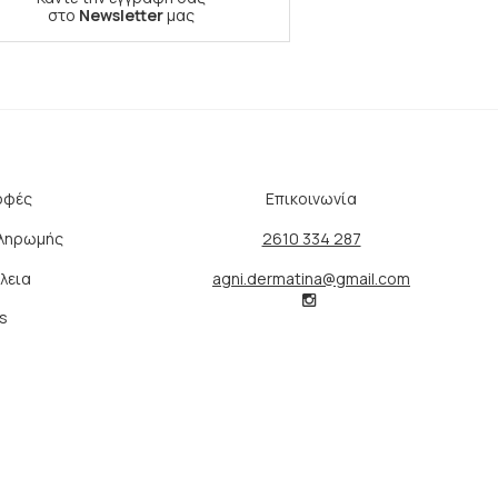
στο
Newsletter
μας
οφές
Επικοινωνία
Πληρωμής
2610 334 287
λεια
agni.dermatina@gmail.com
s