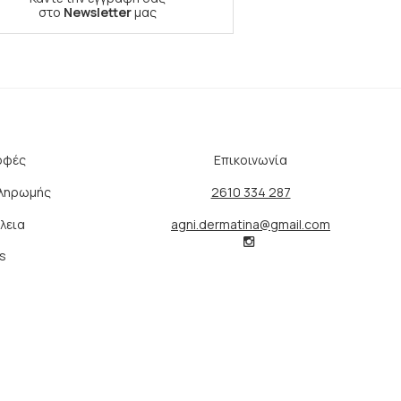
στο
Newsletter
μας
οφές
Επικοινωνία
Πληρωμής
2610 334 287
λεια
agni.dermatina@gmail.com
s