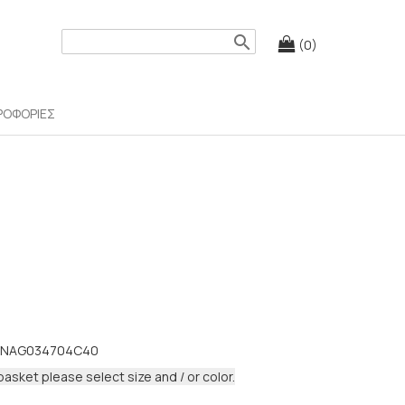
search
(0)
ΡΟΦΟΡΙΕΣ
INAG034704C40
basket please select size and / or color.