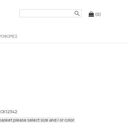
search
(0)
ΡΟΦΟΡΙΕΣ
ACK12342
basket please select size and / or color.