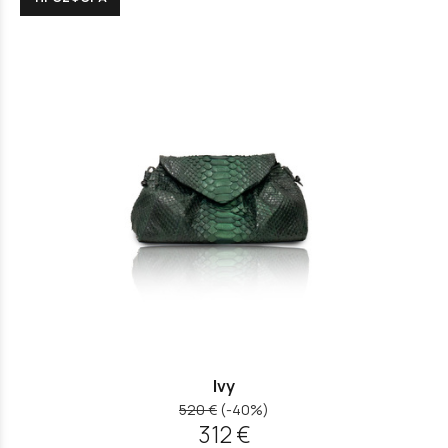
Ivy
520 €
(-40%)
312 €