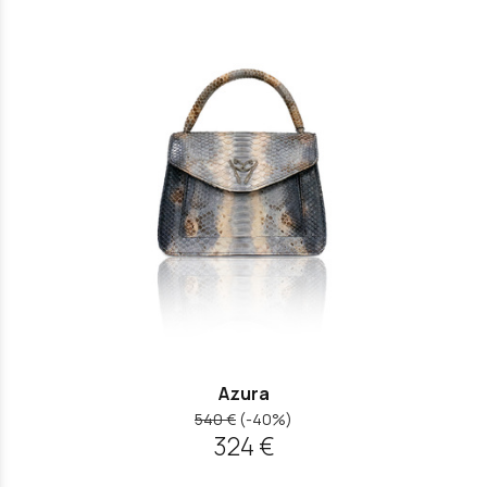
Azura
540 €
(-40%)
324 €