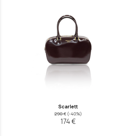
Scarlett
290 €
(-40%)
174 €