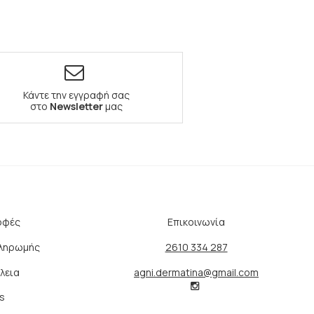
Κάντε την εγγραφή σας
στο
Newsletter
μας
οφές
Επικοινωνία
Πληρωμής
2610 334 287
λεια
agni.dermatina@gmail.com
s