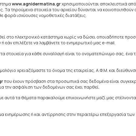
άστημα
www.agnidermatina.gr
χρησιμοποιούνται αποκλειστικά από 
. Τα τηρούμενα στοιχεία του αρχείου δύνανται να κοινοποιηθούν στ
θε φορά ισχύουσες νομοθετικές διατάξεις.
γηθεί στο ηλεκτρονικό κατάστημα χωρίς να δώσει οποιαδήποτε πρ
 εάν επιλέξετε να λαμβάνετε το ενημερωτικό μας e-mail.
ητα στοιχεία για κάθε συναλλαγή είναι το ονοματεπώνυμο σας, ένα 
ολόγιο χρειαζόμαστε το όνομα της εταιρείας, Α.Φ.Μ. και διεύθυνσ
gr
που έχουν πρόσβαση στα προσωπικά σας δεδομένα είναι συγκεκ
α την ασφάλιση των δεδομένων σας έχει παρθεί.
με αυτά τα θέματα παρακαλούμε επικοινωνήστε μαζί μας στέλνοντα
μα ενημέρωσης ή και αντίρρησης στην περαιτέρω επεξεργασία των 